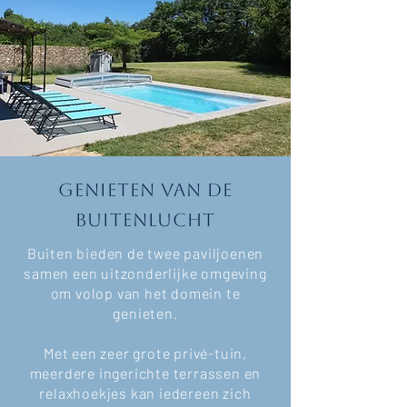
Genieten van de
buitenlucht
Buiten bieden de twee paviljoenen
samen een uitzonderlijke omgeving
om volop van het domein te
genieten.
Met een zeer grote privé-tuin,
meerdere ingerichte terrassen en
relaxhoekjes kan iedereen zich