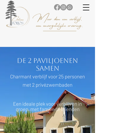
Meer dan een verblijf,
een onvergetelijke ervaring.
De 2 Paviljoenen
samen
Charmant verblijf voor 25 personen
met 2 privézwembaden
Een ideale plek voor verblijven in
groep, met familie of vrienden