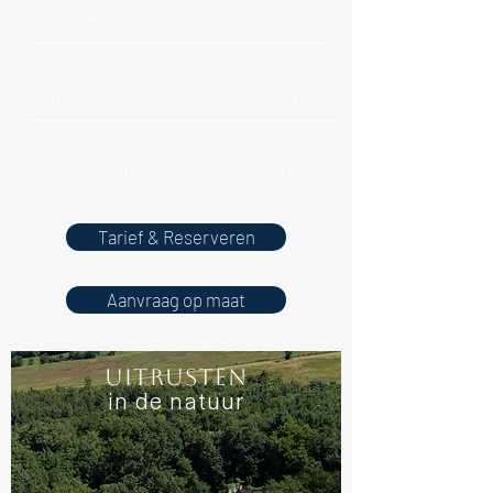
2 privézwembaden
Natuur
Grote privétuin
Airconditioning
Evenemente
Groepen & Families
n
Tarief & Reserveren
Aanvraag op maat
Uitrusten
in de natuur