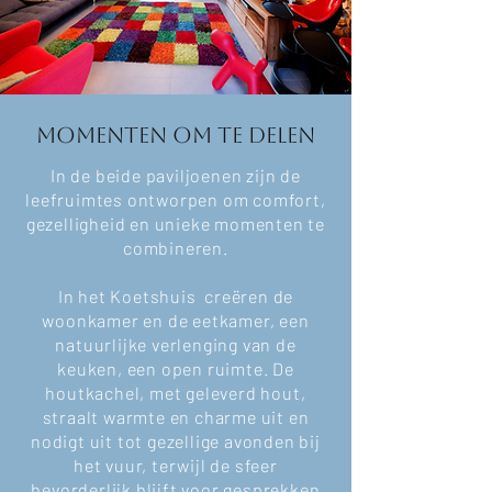
Momenten om te delen
In de beide paviljoenen zijn de
leefruimtes ontworpen om comfort,
gezelligheid en unieke momenten te
combineren.
In het Koetshuis creëren de
woonkamer en de eetkamer, een
natuurlijke verlenging van de
keuken, een open ruimte. De
houtkachel, met geleverd hout,
straalt warmte en charme uit en
nodigt uit tot gezellige avonden bij
het vuur, terwijl de sfeer
bevorderlijk blijft voor gesprekken