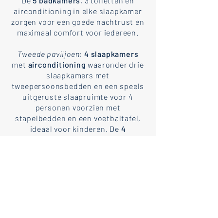
De
5 badkamers
, 3 toiletten en
airconditioning in elke slaapkamer
zorgen voor een goede nachtrust en
maximaal comfort voor iedereen.
Tweede paviljoen
:
4 slaapkamers
met
airconditioning
waaronder drie
slaapkamers met
tweepersoonsbedden en een speels
uitgeruste slaapruimte voor 4
personen voorzien met
stapelbedden en een voetbaltafel,
ideaal voor kinderen. De
4
badkamers
met toiletten en
airconditioning in elke slaapkamer
garanderen privacy en rust voor
iedereen.
De slaapruimtes met ensuite
badkamers zijn ontworpen om
privacy, ontspanning en gezellige