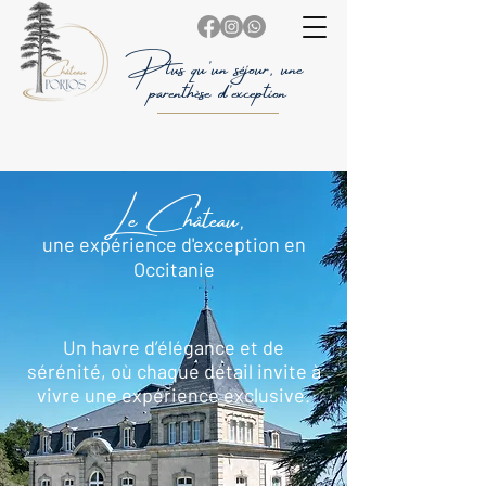
Plus qu'un séjour, une
parenthèse d'exception
Le Château,
une expérience d'exception en
Occitanie
Un havre d’élégance et de
sérénité, où chaque détail invite à
vivre une expérience exclusive.